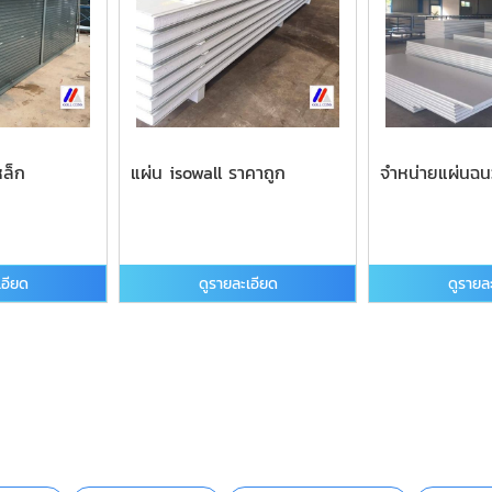
หล็ก
แผ่น isowall ราคาถูก
จำหน่ายแผ่นฉน
เอียด
ดูรายละเอียด
ดูรายล